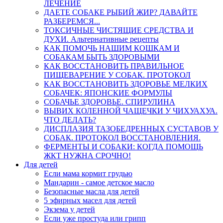
ЛЕЧЕНИЕ
ДАЕТЕ СОБАКЕ РЫБИЙ ЖИР? ДАВАЙТЕ
РАЗБЕРЕМСЯ...
ТОКСИЧНЫЕ ЧИСТЯЩИЕ СРЕДСТВА И
ДУХИ. Альтернативные рецепты
КАК ПОМОЧЬ НАШИМ КОШКАМ И
СОБАКАМ БЫТЬ ЗДОРОВЫМИ
КАК ВОССТАНОВИТЬ ПРАВИЛЬНОЕ
ПИЩЕВАРЕНИЕ У СОБАК. ПРОТОКОЛ
КАК ВОССТАНОВИТЬ ЗДОРОВЬЕ МЕЛКИХ
СОБАЧЕК: ЯПОНСКИЕ ФОРМУЛЫ
СОБАЧЬЕ ЗДОРОВЬЕ. СПИРУЛИНА
ВЫВИХ КОЛЕННОЙ ЧАЩЕЧКИ У ЧИХУАХУА.
ЧТО ДЕЛАТЬ?
ДИСПЛАЗИЯ ТАЗОБЕДРЕННЫХ СУСТАВОВ У
СОБАК. ПРОТОКОЛ ВОССТАНОВЛЕНИЯ.
ФЕРМЕНТЫ И СОБАКИ: КОГДА ПОМОЩЬ
ЖКТ НУЖНА СРОЧНО!
Для детей
Если мама кормит грудью
Мандарин - самое детское масло
Безопасные масла для детей
5 эфирных масел для детей
Экзема у детей
Если уже простуда или грипп