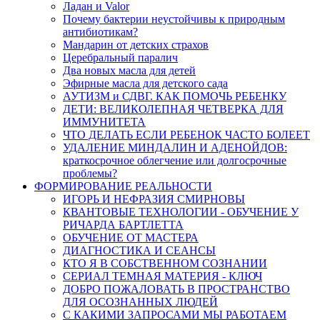
Ладан и Valor
Почему бактерии неустойчивы к природным
антибиотикам?
Мандарин от детских страхов
Церебральный паралич
Два новых масла для детей
Эфирные масла для детского сада
АУТИЗМ и СДВГ. КАК ПОМОЧЬ РЕБЕНКУ
ДЕТИ: ВЕЛИКОЛЕПНАЯ ЧЕТВЕРКА ДЛЯ
ИММУНИТЕТА
ЧТО ДЕЛАТЬ ЕСЛИ РЕБЕНОК ЧАСТО БОЛЕЕТ
УДАЛЕНИЕ МИНДАЛИН И АДЕНОЙДОВ:
краткосрочное облегчение или долгосрочные
проблемы?
ФОРМИРОВАНИЕ РЕАЛЬНОСТИ
ИГОРЬ И НЕФРАЗИЯ СМИРНОВЫ
КВАНТОВЫЕ ТЕХНОЛОГИИ - ОБУЧЕНИЕ У
РИЧАРДА БАРТЛЕТТА
ОБУЧЕНИЕ ОТ МАСТЕРА
ДИАГНОСТИКА И СЕАНСЫ
КТО Я В СОБСТВЕННОМ СОЗНАНИИ
СЕРИАЛ ТЕМНАЯ МАТЕРИЯ - КЛЮЧ
ДОБРО ПОЖАЛОВАТЬ В ПРОСТРАНСТВО
ДЛЯ ОСОЗНАННЫХ ЛЮДЕЙ
С КАКИМИ ЗАПРОСАМИ МЫ РАБОТАЕМ