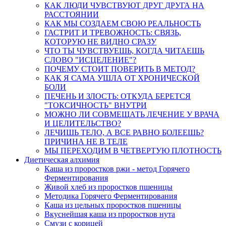
КАК ЛЮДИ ЧУВСТВУЮТ ДРУГ ДРУГА НА
РАССТОЯНИИ
КАК МЫ СОЗДАЕМ СВОЮ РЕАЛЬНОСТЬ
ГАСТРИТ И ТРЕВОЖНОСТЬ: СВЯЗЬ,
КОТОРУЮ НЕ ВИДНО СРАЗУ
ЧТО ТЫ ЧУВСТВУЕШЬ, КОГДА ЧИТАЕШЬ
СЛОВО "ИСЦЕЛЕНИЕ"?
ПОЧЕМУ СТОИТ ПОВЕРИТЬ В МЕТОД?
КАК Я САМА УШЛА ОТ ХРОНИЧЕСКОЙ
БОЛИ
ПЕЧЕНЬ И ЗЛОСТЬ: ОТКУДА БЕРЕТСЯ
"ТОКСИЧНОСТЬ" ВНУТРИ
МОЖНО ЛИ СОВМЕЩАТЬ ЛЕЧЕНИЕ У ВРАЧА
И ЦЕЛИТЕЛЬСТВО?
ЛЕЧИШЬ ТЕЛО, А ВСЕ РАВНО БОЛЕЕШЬ?
ПРИЧИНА НЕ В ТЕЛЕ
МЫ ПЕРЕХОДИМ В ЧЕТВЕРТУЮ ПЛОТНОСТЬ
Диетическая алхимия
Каша из проростков ржи - метод Горячего
Ферментирования
Живой хлеб из проростков пшеницы
Методика Горячего Ферментирования
Каша из цельных проростков пшеницы
Вкуснейшая каша из проростков нута
Смузи с корицей