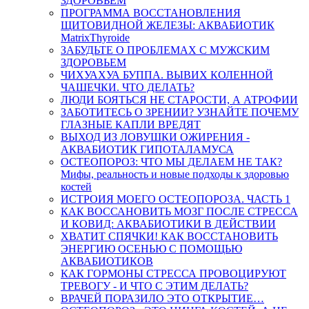
ЗДОРОВЬЕМ
ПРОГРАММА ВОССТАНОВЛЕНИЯ
ЩИТОВИДНОЙ ЖЕЛЕЗЫ: АКВАБИОТИК
MatrixThyroide
ЗАБУДЬТЕ О ПРОБЛЕМАХ С МУЖСКИМ
ЗДОРОВЬЕМ
ЧИХУАХУА БУППА. ВЫВИХ КОЛЕННОЙ
ЧАШЕЧКИ. ЧТО ДЕЛАТЬ?
ЛЮДИ БОЯТЬСЯ НЕ СТАРОСТИ, А АТРОФИИ
ЗАБОТИТЕСЬ О ЗРЕНИИ? УЗНАЙТЕ ПОЧЕМУ
ГЛАЗНЫЕ КАПЛИ ВРЕДЯТ
ВЫХОД ИЗ ЛОВУШКИ ОЖИРЕНИЯ -
АКВАБИОТИК ГИПОТАЛАМУСА
ОСТЕОПОРОЗ: ЧТО МЫ ДЕЛАЕМ НЕ ТАК?
Мифы, реальность и новые подходы к здоровью
костей
ИСТРОИЯ МОЕГО ОСТЕОПОРОЗА. ЧАСТЬ 1
КАК ВОССАНОВИТЬ МОЗГ ПОСЛЕ СТРЕССА
И КОВИД: АКВАБИОТИКИ В ДЕЙСТВИИ
ХВАТИТ СПЯЧКИ! КАК ВОССТАНОВИТЬ
ЭНЕРГИЮ ОСЕНЬЮ С ПОМОЩЬЮ
АКВАБИОТИКОВ
КАК ГОРМОНЫ СТРЕССА ПРОВОЦИРУЮТ
ТРЕВОГУ - И ЧТО С ЭТИМ ДЕЛАТЬ?
ВРАЧЕЙ ПОРАЗИЛО ЭТО ОТКРЫТИЕ…