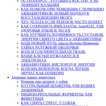
ОСТЕОПОРОЗ - ЭТО ЦИНГА КОСТЕЙ, А НЕ
ДЕФИЦИТ КАЛЬЦИЯ
КАК ПОМОЧЬ ПРИ ДЕМЕНЦИИ С ПОМОЩЬЮ
АКВАБИОТИКОВ: НОВЫЙ ПОДХОД К
ВОССТАНОВЛЕНИЮ МОЗГА
ЧТО ДЕЛАТЬ ЕСЛИ РЕБЕНОК ЧАСТО БОЛЕЕТ
КАК СОХРАНИТЬ ИМПЛАНТЫ: AngelGEL ДЛЯ
ЗДОРОВЬЯ ЗУБОВ И ДЕСЕН
КАК УЛУЧШИТЬ ПОДВИЖНОСТЬ СУСТАВОВ:
ЭНЕРГИЯ СИНЕГО СВЕТА и АКВАБИОТИКИ
НАШ НОВЫЙ ПУТЬ: школа Вадима Шевченко
ТАЙНА РАДУЖНОЙ ОБОЛОЧКИ
БОЛЬ И СОЕДИНИТЕЛЬНАЯ ТКАНЬ
ВАШИ КЛЕТКИ НУЖДАЮТСЯ В
ЭЛЕКТРОНАХ
АКВАБИОТИКИ: КИСЛОРОД И ЭНЕРГИЯ
БОЛЕЗНЬ ВЕЙПЕРОВ: КОГДА ЛЕГКИЕ
ЗВУЧАТ КАК ПОПКОРН
Здоровье наших животных
Помощь при артрите у собак
НАТУРАЛЬНЫЙ ШАМПУНЬ ДЛЯ ВАШИХ
ЛЮБИМЦЕВ
ПИЩЕВАРИТЕЛЬНЫЕ ФЕРМЕНТЫ ДЛЯ
ЖИВОТНЫХ
КАК СНЯТЬ СТРЕСС У СОБАК