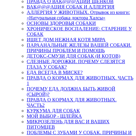
ПРАВДА О ВАК@@@АЦИИ ЩЕНКОВ
ВАК@@@АЦИЯ СОБАК И АЛЛЕРГИЯ
АЛЛЕРГИЯ У ЖИВОТНЫХ. Отрывок из книги:
«Натуральная собака доктора Халсы»
ОСНОВЫ ЗДОРОВЬЯ СОБАКИ
ХРОНИЧЕСКОЕ ВОСПАЛЕНИЕ: СТАРЕНИЕ У
СОБАК
ИЩЕТ ДОМ НЕЖНАЯ КОТЯ МИРА
ПАРААНАЛЬНЫЕ ЖЕЛЕЗЫ ВАШЕЙ СОБАКИ.
ПРИЧИНЫ ПРОБЛЕМ И ПОМОЩЬ
ДЕТОКС-СМУЗИ ДЛЯ СОБАК (И КОТОВ)
СЛЕЗНЫЕ ДОРОЖКИ. ПОЧЕМУ СЛЕЗЯТСЯ
ГЛАЗА У СОБАК?
ЕДА ВСЕГДА В МИСКЕ?
ПРАВДА О КОРМАХ ДЛЯ ЖИВОТНЫХ. ЧАСТЬ
1
ПОЧЕМУ ЕДА ДОЛЖНА БЫТЬ ЖИВОЙ
(СЫРОЙ)?
ПРАВДА О КОРМАХ ДЛЯ ЖИВОТНЫХ.
ЧАСТЬ2
КУРКУМА ДЛЯ СОБАК
МОЙ ВЫБОР - ШЛЕЙКА
МИКРОЗЕЛЕНЬ ДЛЯ ВАС И ВАШИХ
ПИТОМЦЕВ
ПОБЛЕМЫ С ЗУБАМИ У СОБАК. ПРИЧИНЫ И