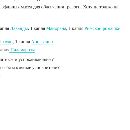
 эфирных масел для облегчения тревоги. Хотя не только на
капля
Лаванды
, 1 капля
Майорана
, 1 капля
Римской ромашки
Пачули
, 1 капля
Апельсина
капля
Пальмарозы
риятным и успокаивающим?
ля себя масляные успокоители?
я