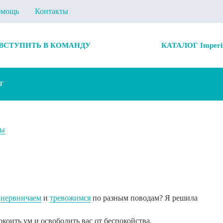
мощь
Контакты
ВСТУПИТЬ В КОМАНДУ
КАТАЛОГ Imperi
Г
ты
ы
нервничаем
и
тревожимся
по разным поводам? Я решила
коить ум и освободить вас от беспокойства.