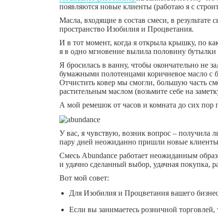
появляются новые клиенты (работаю я с строи
Масла, входящие в состав смеси, в результате 
пространство Изобилия и Процветания.
И в тот момент, когда я открыла крышку, по ка
я в одно мгновение вылила половину бутылки 
Я бросилась в ванну, чтобы окончательно не з
бумажными полотенцами коричневое масло с б
Отчистить ковер мы смогли, большую часть см
растительным маслом (возьмите себе на заметку
А мой ремешок от часов и комната до сих пор 
У вас, я чувствую, возник вопрос – получила ли
пару дней неожиданно пришли новые клиенты
Смесь Abundance работает неожиданным образо
и удачно сделанный выбор, удачная покупка, р
Вот мой совет:
Для Изобилия и Процветания вашего бизнеса
Если вы занимаетесь розничной торговлей, 