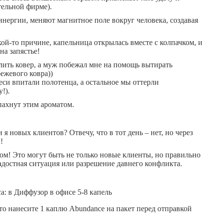
тельной фирме).
синергии, меняют магнитное поле вокруг человека, создавая
кой-то причине, капельница открылась вместе с колпачком, и
на запястье!
алить ковер, а муж побежал мне на помощь вытирать
ежевого ковра))
еси впитали полотенца, а остальное мы оттерли
!).
пахнут этим ароматом.
 я новых клиентов? Отвечу, что в тот день – нет, но через
!
м! Это могут быть не только новые клиенты, но правильно
адостная ситуация или разрешение давнего конфликта.
: в Диффузор в офисе 5-8 капель
то нанесите 1 каплю Abundance на пакет перед отправкой