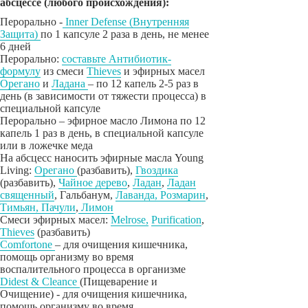
абсцессе (любого происхождения):
Перорально -
Inner Defense (Внутренняя
Защита)
по 1 капсуле 2 раза в день, не менее
6 дней
Перорально:
составьте Антибиотик-
формулу
из смеси
Thieves
и эфирных масел
Орегано
и
Ладана
– по 12 капель 2-5 раз в
день (в зависимости от тяжести процесса) в
специальной капсуле
Перорально – эфирное масло Лимона по 12
капель 1 раз в день, в специальной капсуле
или в ложечке меда
На абсцесс наносить эфирные масла Young
Living:
Орегано
(разбавить),
Гвоздика
(разбавить),
Чайное дерево
,
Ладан
,
Ладан
священный
, Гальбанум,
Лаванд
а, Розмарин
,
Тимьян,
Пачули
,
Лимон
Смеси эфирных масел:
Melrose,
Purification
,
Thieves
(разбавить)
Comfortone
– для очищения кишечника,
помощь организму во время
воспалительного процесса в организме
Didest & Cleance
(Пищеварение и
Очищение) - для очищения кишечника,
помощь организму во время