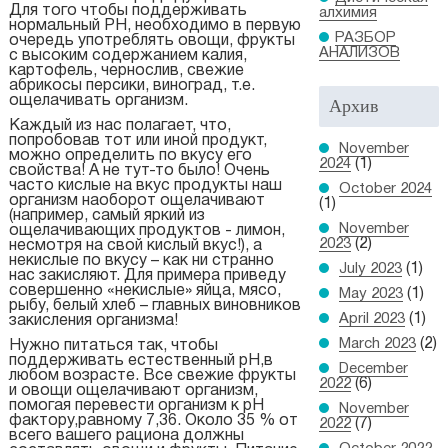
Для того чтобы поддерживать
алхимия
нормальный РН, необходимо в первую
РАЗБОР
очередь употреблять овощи, фрукты
АНАЛИЗОВ
с высоким содержанием калия,
картофель, чернослив, свежие
абрикосы персики, виноград, т.е.
ощелачивать организм.
Архив
Каждый из нас полагает, что,
попробовав тот или иной продукт,
November
можно определить по вкусу его
2024
(1)
свойства! А не тут-то было! Очень
часто кислые на вкус продукты наш
October 2024
организм наоборот ощелачивают
(1)
(например, самый яркий из
November
ощелачивающих продуктов - лимон,
2023
(2)
несмотря на свой кислый вкус!), а
некислые по вкусу – как ни странно
July 2023
(1)
нас закисляют. Для примера приведу
совершенно «некислые» яйца, мясо,
May 2023
(1)
рыбу, белый хлеб – главных виновников
April 2023
(1)
закисления организма!
March 2023
(2)
Нужно питаться так, чтобы
поддерживать естественный pН,в
December
любом возрасте. Все свежие фрукты
2022
(6)
и овощи ощелачивают организм,
помогая перевести организм к pH
November
фактору,равному 7,36. Около 35 % от
2022
(7)
всего вашего рациона должны