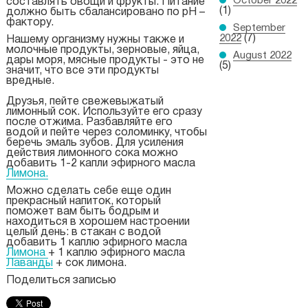
October 2022
составлять овощи и фрукты. Питание
(1)
должно быть сбалансировано по рН –
фактору.
September
2022
(7)
Нашему организму нужны также и
молочные продукты, зерновые, яйца,
August 2022
дары моря, мясные продукты - это не
(5)
значит, что все эти продукты
вредные.
Друзья, пейте свежевыжатый
лимонный сок. Используйте его сразу
после отжима. Разбавляйте его
водой и пейте через соломинку, чтобы
беречь эмаль зубов. Для усиления
действия лимонного сока можно
добавить 1-2 капли эфирного масла
Лимона.
Можно сделать себе еще один
прекрасный напиток, который
поможет вам быть бодрым и
находиться в хорошем настроении
целый день: в стакан с водой
добавить 1 каплю эфирного масла
Лимона
+ 1 каплю эфирного масла
Лаванды
+ сок лимона.
Поделиться записью