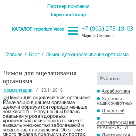
Партнер компании
Imperium Group
+7 (903) 275-19-03
КАТАЛОГ Imperium Valeo
Марина Смирнова
/
/
Главная
Блог
Лимон для ощелачивания организма
Лимон для ощелачивания
Рубрики
организма
комментарии
/ 23.11.2013
Аквабиотики
Здоровье
Изначально в нашем организме
наших животных
щелочи образуется гораздо меньше,
Для детей
чем кислоты. Нарушенный баланс
реальная угроза здоровью,
хроническая закисленность может
ФОРМИРОВАНИЕ
вызвать множество заболеваний и
РЕАЛЬНОСТИ
нездоровых проявлений. Об этом я
много писала в предыдущих постах.
Диетическая