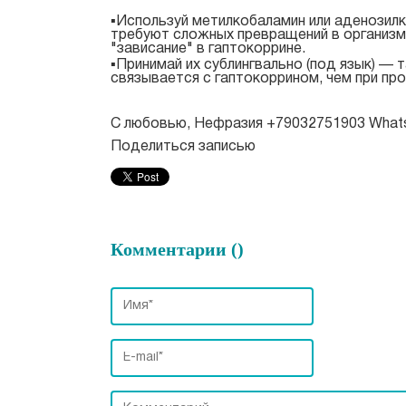
▪️Используй метилкобаламин или аденози
требуют сложных превращений в организме
"зависание" в гаптокоррине.
▪️Принимай их сублингвально (под язык) —
связывается с гаптокоррином, чем при про
С любовью, Нефразия +79032751903 What
Поделиться записью
Комментарии (
)