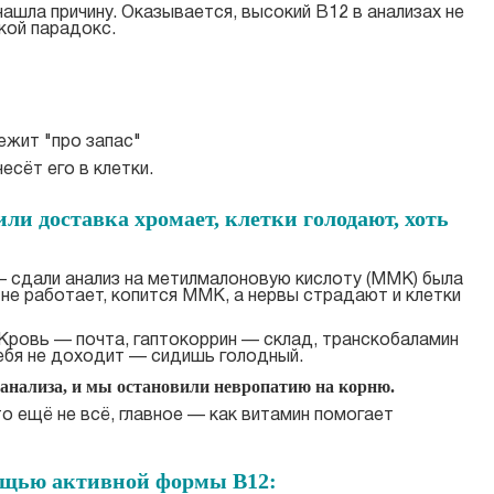
ашла причину. Оказывается, высокий B12 в анализах не
акой парадокс.
ежит "про запас"
есёт его в клетки.
ли доставка хромает, клетки голодают, хоть
– сдали анализ на метилмалоновую кислоту (ММК) была
 не работает, копится ММК, а нервы страдают и клетки
Кровь — почта, гаптокоррин — склад, транскобаламин
тебя не доходит — сидишь голодный.
анализа, и мы остановили невропатию на корню.
о ещё не всё, главное — как витамин помогает
ощью активной формы B12: