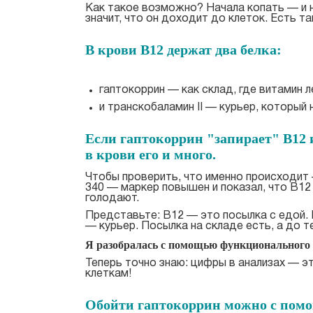
Как такое возможно? Начала копать — и н
значит, что он доходит до клеток. Есть т
В крови B12 держат два белка:
гаптокоррин — как склад, где витамин л
и транскобаламин II — курьер, который н
Если гаптокоррин "запирает" B12 и
в крови его и много.
Чтобы проверить, что именно происходит 
340 — маркер повышен и показал, что B12
голодают.
Представьте: B12 — это посылка с едой. 
— курьер. Посылка на складе есть, а до 
Я разобралась с помощью функционального 
Теперь точно знаю: цифры в анализах — эт
клеткам!
Обойти гаптокоррин можно с пом