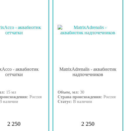
ixAcco - аквабиотик
MatrixAdrenalis - аквабиотик
сетчатки
надпочечников
мл:
15 мл
Объем, мл:
30
происхождения:
Россия
Страна происхождения:
Россия
В наличии
Статус:
В наличии
2 250
2 250