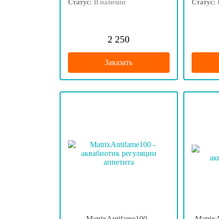
Статус:
В наличии
Статус:
2 250
Заказать
MatrixAntifame100 -
MatrixA