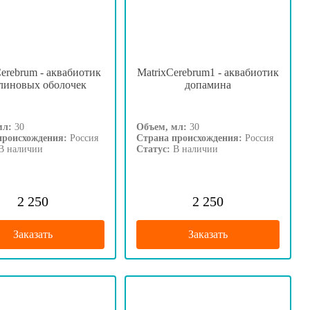
Cerebrum - аквабиотик
MatrixCerebrum1 - аквабиотик
линовых оболочек
допамина
мл:
30
Объем, мл:
30
происхождения:
Россия
Страна происхождения:
Россия
В наличии
Статус:
В наличии
2 250
2 250
Заказать
Заказать