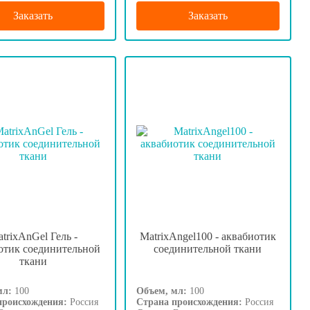
Заказать
Заказать
trixAnGel Гель -
MatrixAngel100 - аквабиотик
отик соединительной
соединительной ткани
ткани
мл:
100
Объем, мл:
100
происхождения:
Россия
Страна происхождения:
Россия