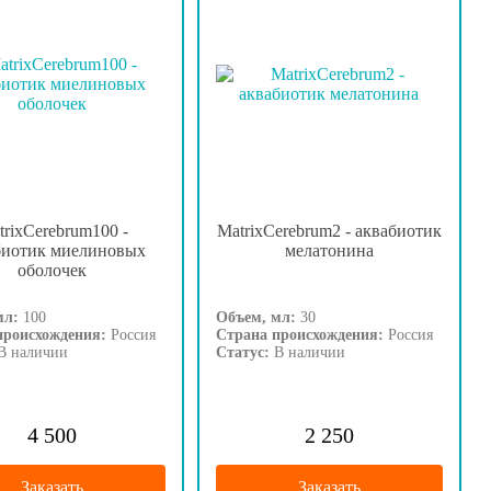
trixCerebrum100 -
MatrixCerebrum2 - аквабиотик
биотик миелиновых
мелатонина
оболочек
мл:
100
Объем, мл:
30
происхождения:
Россия
Страна происхождения:
Россия
В наличии
Статус:
В наличии
4 500
2 250
Заказать
Заказать