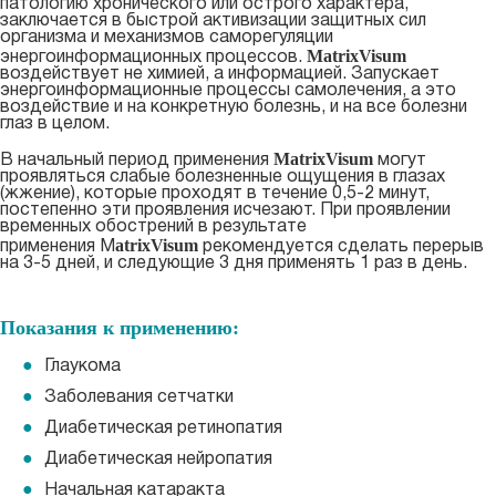
патологию хронического или острого характера,
заключается в быстрой активизации защитных сил
организма и механизмов саморегуляции
MatrixVisum
энергоинформационных процессов.
воздействует не химией, а информацией. Запускает
энергоинформационные процессы самолечения, а это
воздействие и на конкретную болезнь, и на все болезни
глаз в целом.
MatrixVisum
В начальный период применения
могут
проявляться слабые болезненные ощущения в глазах
(жжение), которые проходят в течение 0,5-2 минут,
постепенно эти проявления исчезают. При проявлении
временных обострений в результате
atrixVisum
применения
M
рекомендуется сделать перерыв
на 3-5 дней, и следующие 3 дня применять 1 раз в день.
Показания к применению:
Глаукома
Заболевания сетчатки
Диабетическая ретинопатия
Диабетическая нейропатия
Начальная катаракта