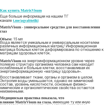
Как купить MatrixVisum
Еще больше информации на нашем ТГ
t.me/aqvabiotiki
канале
MatrixVisum - универсальное средство для восстановления
глаз
Объем:
15 мл
Вода является уникальным и универсальным носителем
различных информационных матриц! Информационная
матрица больных клеток деформирована по отношению к
матрицам здоровых клеток.
MatrixVisum
на энергоинформационном уровне через
полевую структуру организма человека сам находит
ослабленные и больные клетки, восстанавливая их
энергоинформационную «матрицу здоровья».
Восстанавливает ткани, органы и организм в целом.
Энтропия воды уменьшается, однако ее химический
состав, уровень кислотности, основные физико-
химические и органолептические свойства остаются
неизменными.
Медицинская практика показала, что
влияние MatrixVisum на глаза,
имеющие ту или иную