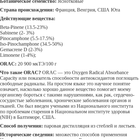
Ботаническое семейство:
Яснотковые
Страна происхождения:
Франция, Венгрия, США Юта
Действующие вещества:
Beta-Pinene (13.5-23%)
Sabinene (2- 3%)
Pinocamphone (5.5-17.5%)
Iso-Pinochamphone (34.5-50%)
Gemacrene D (2-3%)
Limonene (1-4%);
ORAC:
20 900 мкТЭ/100 г
Что
такое
ORAC?
ORAC — это Oxygen Radical Absorbance
Capacity или показатель способности антиоксидантов поглощать
свободные радикалы. На простом языке это научное понятие
означает, насколько хорошо данное вещество помогает моему
организму бороться с такими нарушениями, как рак, сердечно-
сосудистые заболевания, хронические заболевания органов и
тканей. Он был введен учеными из Национального института
по проблемам старения в Национальном институте здоровья
(NIH) в Балтиморе, США.
Способ получения:
паровая дистилляция из стеблей и листьев.
Исторические сведения:
множество способов применения