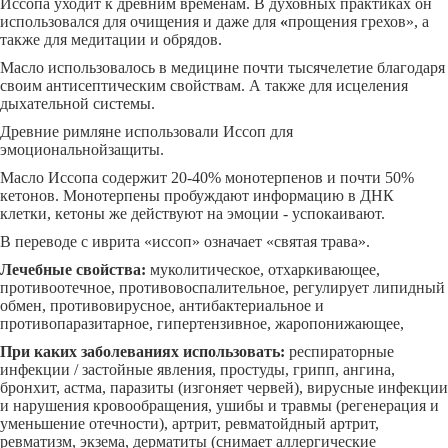
Иссопа уходит к древним временам. В духовных практиках он
использовался для очищения и даже для
«
прощения грехов», а
также для медитации и обрядов.
Масло использовалось в медицине почти тысячелетие благодаря
своим антисептическим свойствам. А также для исцеления
дыхательной системы.
Древние римляне использовали Иссоп для
эмоциональнойзащиты.
Масло Иссопа содержит 20-40% монотерпенов и почти 50%
кетонов. Монотерпены пробуждают информацию в ДНК
клетки, кетоны же действуют на эмоции - успокаивают.
В переводе с иврита «иссоп» означает «святая трава».
Лечебные свойства:
муколитическое, отхаркивающее,
противоотечное, противовоспалительное, регулирует липидный
обмен, противовирусное, антибактериальное и
противопаразитарное, гипертензивное, жаропонижающее,
При каких заболеваниях использовать:
респираторные
инфекции / застойные явления, простуды, грипп, ангина,
бронхит, астма, паразиты (изгоняет червей), вирусные инфекции
и нарушения кровообращения, ушибы и травмы (регенерация и
уменьшение отечности), артрит, ревматойдный артрит,
ревматизм, экзема, дерматиты (снимает аллергические