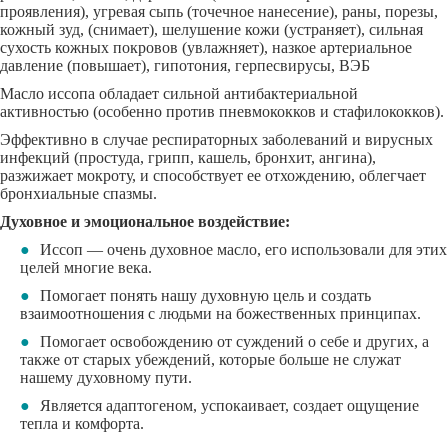
проявления), у
гревая сыпь (точечное нанесение), раны, порезы,
кожный зуд, (снимает), шелушение кожи (устраняет), сильная
сухость кожных покровов (увлажняет), назкое артериальное
давление (повышает), гипотония, герпесвирусы, ВЭБ
Масло иссопа обладает сильной антибактериальной
активностью (особенно против пневмококков и стафилококков).
Эффективно в случае респираторных заболеваний и вирусных
инфекций (простуда, грипп, кашель, бронхит, ангина),
разжижает мокроту, и способствует ее отхождению, облегчает
бронхиальные спазмы.
Духовное и эмоциональное воздействие:
Иссоп — очень духовное масло, его использовали для этих
целей многие века.
Помогает понять нашу духовную цель и создать
взаимоотношения с людьми на божественных принципах.
Помогает освобождению от суждений о себе и других, а
также от старых убеждений, которые больше не служат
нашему духовному пути.
Является адаптогеном, успокаивает, создает ощущение
тепла и комфорта.