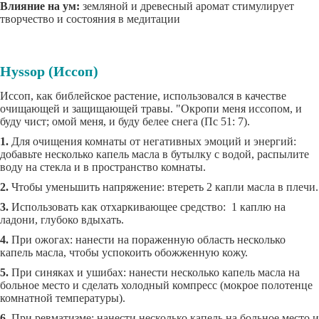
Влияние на ум:
земляной и древесный аромат стимулирует
творчество и состояния в медитации
Hyssop (Иссоп)
Иссоп, как библейское растение, использовался в качестве
очищающей и защищающей травы. "Окропи меня иссопом, и
буду чист; омой меня, и буду белее снега (Пс 51: 7).
1.
Для очищения комнаты от негативных эмоций и энергий:
добавьте несколько капель масла в бутылку с водой, распылите
воду на стекла и в пространство комнаты.
2.
Чтобы уменьшить напряжение: втереть 2 капли масла в плечи.
3.
Использовать как отхаркивающее средство: 1 каплю на
ладони, глубоко вдыхать.
4.
При ожогах: нанести на пораженную область несколько
капель масла, чтобы успокоить обожженную кожу.
5.
При синяках и ушибах: нанести несколько капель масла на
больное место и сделать холодный компресс (мокрое полотенце
комнатной температуры).
6.
При ревматизме: нанести несколько капель на больное место и