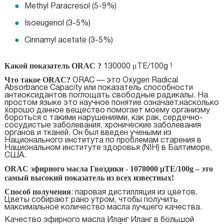
Methyl Paracresol (5-9%)
Isoeugenol (3-5%)
Cinnamyl acetate (3-5%)
Какой показатель ORAC ?
130000 μTE/100g !
Что такое ORAC?
ORAC — это Oxygen Radical
Absorbance Capacity или показатель способности
антиоксидантов поглощать свободные радикалы. На
простом языке это научное понятие означает,насколько
хорошо данное вещество помогает моему организму
бороться с такими нарушениями, как рак, сердечно-
сосудистые заболевания, хронические заболевания
органов и тканей. Он был введен учеными из
Национального института по проблемам старения в
Национальном институте здоровья (NIH) в Балтиморе,
США.
ORAC эфирного масла Гвоздики - 1078000 μTE/100g – это
самый высокий показатель из всех известных!
Способ получения
: паровая дистилляция из цветов.
Цветы собирают рано утром, чтобы получить
максимальное количество масла лучшего качества.
Качество эфирного масла Иланг Иланг в большой