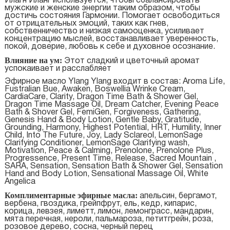
Илагн Иланг используется, чтобы сбалансировать
мужские и женские энергии таким образом, чтобы
достичь состояния Гармонии. Помогает освободиться
от отрицательных эмоций, таких как гнев,
собственничество и низкая самооценка, усиливает
концентрацию мыслей, восстанавливает уверенность,
покой, доверие, любовь к себе и духовное осознание.
Влияние на ум:
Этот сладкий и цветочный аромат
успокаивает и расслабляет
Эфирное масло Ylang Ylang входит в состав: Aroma Life,
Fustralian Bue, Awaken, Boswellia Wrinke Cream,
CardiaCare, Clarity, Dragon Time Bath & Shower Gel,
Dragon Time Massage Oil, Dream Catcher, Evening Peace
Bath & Shover Gel, FemiGen, Forgiveness, Gathering,
Genesis Hand & Body Lotion, Gentle Baby, Gratitude,
Grounding, Harmony, Highest Potential, HRT, Humility, Inner
Child, Into The Future, Joy, Lady Sclareol, LemonSage
Clarifying Conditioner, LemonSage Clarifying wash,
Motivation, Peace & Calming, Prenolone, Prenolone Plus,
Progressence, Present Time, Release, Sacred Mountain ,
SARA, Sensation, Sensation Bath & Shower Gel, Sensation
Hand and Body Lotion, Sensational Massage Oil, White
Angelica
Комплиментарные эфирные масла:
апельсин, бергамот,
вербена, гвоздика, грейпфрут, ель, кедр, кипарис,
корица, левзея, лиметт, лимон, лемонграсс, мандарин,
мята перечная, нероли, пальмароза, петитгрейн, роза,
розовое дерево, сосна, черный перец