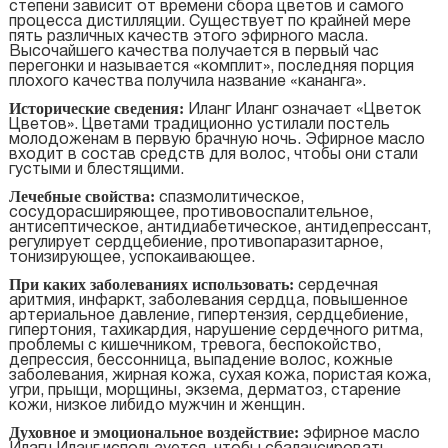
степени зависит от времени сбора цветов и самого
процесса дистилляции. Существует по крайней мере
пять различных качеств этого эфирного масла.
Высочайшего качества получается в первый час
перегонки и называется «комплит», последняя порция
плохого качества получила название «кананга».
Исторические сведения:
Иланг Иланг означает «Цветок
Цветов». Цветами традиционно устилали постель
молодоженам в первую брачную ночь. Эфирное масло
входит в состав средств для волос, чтобы они стали
густыми и блестящими.
Лечебные свойства:
спазмолитическое,
сосудорасширяющее, противовоспалительное,
антисептическое, антидиабетическое, антидепрессант,
регулирует сердцебиение, противопаразитарное,
тонизирующее, успокаивающее.
При каких заболеваниях использовать:
сердечная
аритмия, инфаркт, заболевания сердца, повышенное
артериальное давление, гипертензия, сердцебиение,
гипертония, тахикардия, нарушение сердечного ритма,
проблемы с кишечником, тревога, беспокойство,
депрессия, бессонница, выпадение волос, кожные
заболевания, жирная кожа, сухая кожа, пористая кожа,
угри, прыщи, морщины, экзема, дерматоз, старение
кожи, низкое либидо мужчин и женщин.
Духовное и эмоциональное воздействие:
эфирное масло