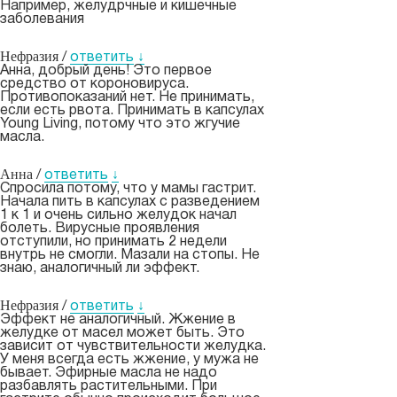
Например, желудрчные и кишечные
заболевания
Нефразия
/
ответить
↓
Анна, добрый день! Это первое
средство от короновируса.
Противопоказаний нет. Не принимать,
если есть рвота. Принимать в капсулах
Young Living, потому что это жгучие
масла.
Анна
/
ответить
↓
Спросила потому, что у мамы гастрит.
Начала пить в капсулах с разведением
1 к 1 и очень сильно желудок начал
болеть. Вирусные проявления
отступили, но принимать 2 недели
внутрь не смогли. Мазали на стопы. Не
знаю, аналогичный ли эффект.
Нефразия
/
ответить
↓
Эффект не аналогичный. Жжение в
желудке от масел может быть. Это
зависит от чувствительности желудка.
У меня всегда есть жжение, у мужа не
бывает. Эфирные масла не надо
разбавлять растительными. При