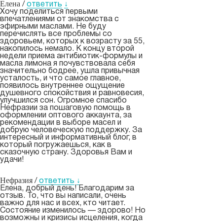
Елена
/
ответить
↓
Хочу поделиться первыми
впечатлениями от знакомства с
эфирными маслами. Не буду
перечислять все проблемы со
здоровьем, которых к возрасту за 55,
накопилось немало. К концу второй
недели приема антибиотик-формулы и
масла лимона я почувствовала себя
значительно бодрее, ушла привычная
усталость, и что самое главное,
появилось внутреннее ощущение
душевного спокойствия и равновесия,
улучшился сон. Огромное спасибо
Нефразии за пошаговую помощь в
оформлении оптового аккаунта, за
рекомендации в выборе масел и
добрую человеческую поддержку. За
интересный и информативный блог, в
который погружаешься, как в
сказочную страну. Здоровья Вам и
удачи!
Нефразия
/
ответить
↓
Елена, добрый день! Благодарим за
отзыв. То, что вы написали, очень
важно для нас и всех, кто читает.
Состояние изменилось — здорово! Но
возможны и кризисы исцеления, когда