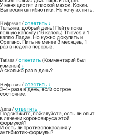
масел только два: Тифс и Ладан.
У меня цистит и плохой мазок. Кокки.
Выписали антибиотики. Не хочу их пить.
Нефразия
/
ответить
↓
Татьяна, добрый день! Пейте пока
полную капсулу (16 капель) Thieves и 1
каплю Ладан. Но нужно докупить и
Орегано. Пить не менее 3 месяцев, 1
раз в неделю перерыв.
Tatiana
/
ответить
(Комментарий был
изменён)
↓
А сколько раз в день?
Нефразия
/
ответить
↓
3-4- раза в день, если острое
состояние.
Anna
/
ответить
↓
Подскажите, пожалуйста, есть ли опыт
в лечении короновируса этой
формулой?
И есть ли противопоказания у
антибиотик-формулы?