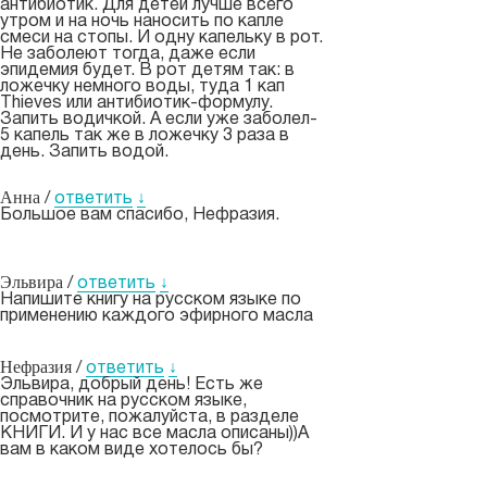
антибиотик. Для детей лучше всего
утром и на ночь наносить по капле
смеси на стопы. И одну капельку в рот.
Не заболеют тогда, даже если
эпидемия будет. В рот детям так: в
ложечку немного воды, туда 1 кап
Thieves или антибиотик-формулу.
Запить водичкой. А если уже заболел-
5 капель так же в ложечку 3 раза в
день. Запить водой.
Анна
/
ответить
↓
Большое вам спасибо, Нефразия.
Эльвира
/
ответить
↓
Напишите книгу на русском языке по
применению каждого эфирного масла
Нефразия
/
ответить
↓
Эльвира, добрый день! Есть же
справочник на русском языке,
посмотрите, пожалуйста, в разделе
КНИГИ. И у нас все масла описаны))А
вам в каком виде хотелось бы?