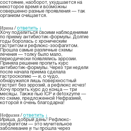
состояние, наоборот, ухудшается на
некоторое время и возможны
совершенно разные проявления — так
организм очищается.
Ирина
/
ответить
↓
Хочу поделиться своими наблюдениями
по приему антибиотик-формулы. Долгие
годы боролась с хроническим
гастритом и рефлюкс-эзофагитом.
Прошла самые различные схемы
лечения — толку было мало,
периодически появлялись эррозии.
Приняла решение пропить курс
антибиотик-формулы. Через три недели
после начала приема сделала
гастроскопию — и, о чудо,
обнаружился лишь поверхностный
гастрит без эррозий, а рефлюкс исчез!
Хочу пропить курс до конца — три
месяцы. Также пью ICP и detoxzyme —
по схеме, предложенной Нефразией,
которой я очень благодарна!
Нефразия
/
ответить
↓
Ириша, добрый день! Рефлюкс-
эзофагитом — это мучительное
заболевание и ты прошла через