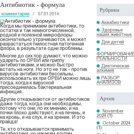
Антибиотик - формула
Рубрики
комментарии
/ 07.01.2014
Аквабиотики
Когда мы принимаем антибиотики, то
Здоровье
остатки и так немногочисленной,
наших животных
родной и полезной микрофлоры
окончательно утрачиваются, и может
Для детей
разрастаться гнилостная патогенная
флора, в результате одни проблемы.
ФОРМИРОВАНИ
Многие до сих пор думают, что можно
РЕАЛЬНОСТИ
ударить по ОРВИ или гриппу
антибиотиками, и можно быстро
Диетическая
встать на ноги. Но это не так - против
алхимия
вирусов антибиотики бессильны,
РАЗБОР
использовать их при ОРВИ можно лишь
АНАЛИЗОВ
тогда, когда к вирусной
присоединилась бактериальная
инфекция.
Архив
Другие отказываются от антибиотиков
даже тогда, когда они необходимы,
потому что они, по их мнению, и на
November
почки плохо действуют, и на печень, и
2024
(1)
на кровь, и на слух, и на зрение. И это
правда!
October 2024
(1)
Те, кто отказывается принимать