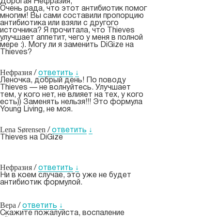
Дорогая Нефразия,
Очень рада, что этот антибиотик помог
многим! Вы сами составили пропорцию
антибиотика или взяли с другого
источника? Я прочитала, что Thieves
улучшает аппетит, чего у меня в полной
мере :). Могу ли я заменить DiGize на
Thieves?
Нефразия
/
ответить
↓
Леночка, добрый день! По поводу
Thieves — не волнуйтесь. Улучшает
тем, у кого нет, не влияет на тех, у кого
есть)) Заменять нельзя!!! Это формула
Young Living, не моя.
Lena Sørensen
/
ответить
↓
Thieves на DiGize
Нефразия
/
ответить
↓
Ни в коем случае, это уже не будет
антибиотик формулой.
Вера
/
ответить
↓
Скажите пожалуйста, воспаление