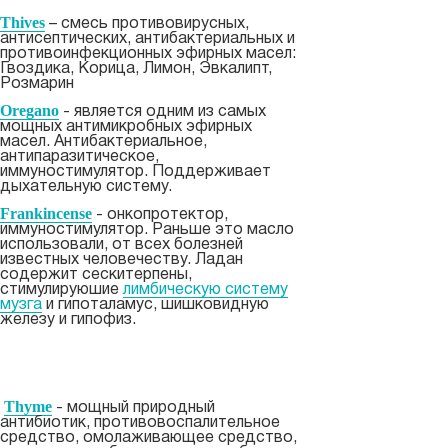
Thives
– смесь противовирусных,
антисептических, антибактериальных и
противоинфекционных эфирных масел:
Гвоздика, Корица, Лимон, Эвкалипт,
Розмарин
Oregano
- является одним из самых
мощных антимикробных эфирных
масел. Антибактериальное,
антипаразитическое,
иммуностимулятор. Поддерживает
дыхательную систему.
Frankincense
- онкопротектор,
иммуностимулятор. Раньше это масло
использовали, от всех болезней
известных человечеству. Ладан
содержит сескитерпены,
стимулируюшие
лимбическую систему
музга
и гипоталамус, шишковидную
железу и гипофиз.
Thyme
- мощный природный
антибиотик, противовоспалительное
средство, омолаживающее средство,