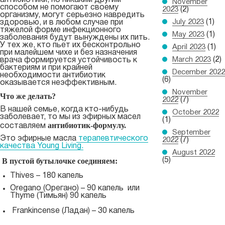
антибиотики, но никаким другим
November
способом не помогают своему
2023
(2)
организму, могут серьезно навредить
July 2023
(1)
здоровью, и в любом случае при
тяжелой форме инфекционного
May 2023
(1)
заболевания будут вынуждены их пить.
У тех же, кто пьет их бесконтрольно
April 2023
(1)
при малейшем чихе и без назначения
March 2023
(2)
врача формируется устойчивость к
бактериям и при крайней
December 2022
необходимости антибиотик
(6)
оказывается неэффективным.
November
Что же делать?
2022
(7)
В нашей семье, когда кто-нибудь
October 2022
заболевает, то мы из эфирных масел
(1)
антибиотик-формулу.
составляем
September
Это эфирные масла
терапевтического
2022
(7)
качества Young Living.
August 2022
В пустой бутылочке соединяем:
(5)
Thives – 180 капель
Oregano (Орегано) – 90 капель или
Thyme (Тимьян) 90 капель
Frankincense (Ладан) – 30 капель