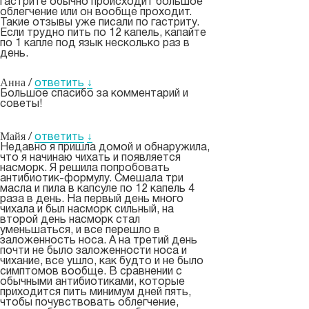
гастрите обычно происходит большое
облегчение или он вообще проходит.
Такие отзывы уже писали по гастриту.
Если трудно пить по 12 капель, капайте
по 1 капле под язык несколько раз в
день.
Анна
/
ответить
↓
Большое спасибо за комментарий и
советы!
Майя
/
ответить
↓
Недавно я пришла домой и обнаружила,
что я начинаю чихать и появляется
насморк. Я решила попробовать
антибиотик-формулу. Смешала три
масла и пила в капсуле по 12 капель 4
раза в день. На первый день много
чихала и был насморк сильный, на
второй день насморк стал
уменьшаться, и все перешло в
заложенность носа. А на третий день
почти не было заложенности носа и
чихание, все ушло, как будто и не было
симптомов вообще. В сравнении с
обычными антибиотиками, которые
приходится пить минимум дней пять,
чтобы почувствовать облегчение,