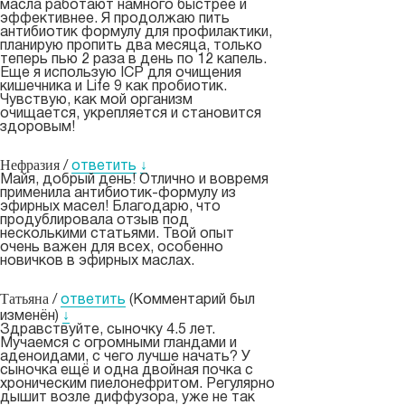
масла работают намного быстрее и
эффективнее. Я продолжаю пить
антибиотик формулу для профилактики,
планирую пропить два месяца, только
теперь пью 2 раза в день по 12 капель.
Еще я использую ICP для очищения
кишечника и Life 9 как пробиотик.
Чувствую, как мой организм
очищается, укрепляется и становится
здоровым!
Нефразия
/
ответить
↓
Майя, добрый день! Отлично и вовремя
применила антибиотик-формулу из
эфирных масел! Благодарю, что
продублировала отзыв под
несколькими статьями. Твой опыт
очень важен для всех, особенно
новичков в эфирных маслах.
Татьяна
/
ответить
(Комментарий был
изменён)
↓
Здравствуйте, сыночку 4.5 лет.
Мучаемся с огромными гландами и
аденоидами, с чего лучше начать? У
сыночка ещё и одна двойная почка с
хроническим пиелонефритом. Регулярно
дышит возле диффузора, уже не так