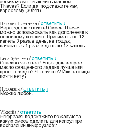
лёгких можно вылечить маслом
Thieves? Если да, подскажите как,
взрослому (30лет)
Наталья Плетнева
/
ответить
↓
Вера, здравствуйте! Смесь Thieves
можно использовать как дополнение к
основному лечению. Принимать по 12
капель 3 раза в день, на тощак,
начинать с 1 раза в день по 12 капель.
Lena Sørensen
/
ответить
↓
Спасибо за ответ! Ещё один вопрос:
масло священного ладана лучше или
просто ладан? Что лучше? Или разницы
почти нету?
Нефразия
/
ответить
↓
Можно любой.
Viktoriia
/
ответить
↓
Нефразия, подскажите пожалуйста
какую смесь сделать для капсул при
воспалении лимфоузлов?