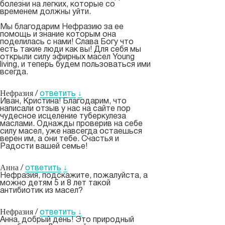
болезни на легких, которые со
временем должны уйти.
Мы благодарим Нефразию за ее
помощь и знание которым она
поделилась с нами! Слава Богу что
есть такие люди как вы! Для себя мы
открыли силу эфирных масел Young
living, и теперь будем пользоваться ими
всегда.
Нефразия
/
ответить
↓
Иван, Кристина! Благодарим, что
написали отзыв у нас на сайте пор
чудесное исцеление туберкулеза
маслами. Однажды проверив на себе
силу масел, уже навсегда остаешься
верен им, а они тебе. Счастья и
Радости вашей семье!
Анна
/
ответить
↓
Нефразия, подскажите, пожалуйста, а
можно детям 5 и 8 лет такой
антибиотик из масел?
Нефразия
/
ответить
↓
Анна, добрый день! Это природный