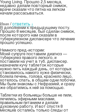
Young Living. Прошло 2,5 месяца,
недавно делали повторный снимок,
врачи сказали что пятна на легком
начали рассасываться.
Иван
/
ответить
↓
В дополнении к предыдущему посту.
Прошло 8 месяцев, был сделан снимок,
после которого нам сказали в
туберкулезном диспансере что лечение
прошло успешно.
Немного пред-истории:
Моей супруге поставили диагноз —
туберкулез правого легкого, и
поставили на учет в туб. диспансер.
назначили кучу таблеток которые
нужно пить каждый день, от которых
становилось намого хуже физически,
болела печень, голова, краснело лицо,
хотелось спать, в общем одни побочки.
Мы были знакомы с Нефразией, и сразу
же обратились к ней за помощью.
Таблетки из больницы больше не пили,
лечились эфирными маслами,
правильным питанием и делали
духовную работу. И вот спустя 8
месяцев остались только следы от