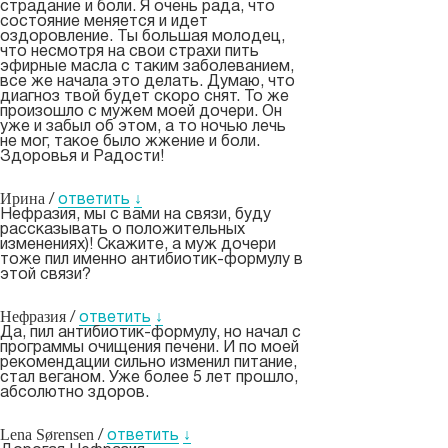
страдание и боли. Я очень рада, что
состояние меняется и идет
оздоровление. Ты большая молодец,
что несмотря на свои страхи пить
эфирные масла с таким заболеванием,
все же начала это делать. Думаю, что
диагноз твой будет скоро снят. То же
произошло с мужем моей дочери. Он
уже и забыл об этом, а то ночью лечь
не мог, такое было жжение и боли.
Здоровья и Радости!
Ирина
/
ответить
↓
Нефразия, мы с вами на связи, буду
рассказывать о положительных
изменениях)! Скажите, а муж дочери
тоже пил именно антибиотик-формулу в
этой связи?
Нефразия
/
ответить
↓
Да, пил антибиотик-формулу, но начал с
программы очищения печени. И по моей
рекомендации сильно изменил питание,
стал веганом. Уже более 5 лет прошло,
абсолютно здоров.
Lena Sørensen
/
ответить
↓