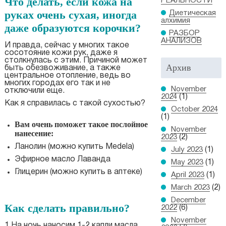
Что делать, если кожа на
РЕАЛЬНОСТИ
руках очень сухая, иногда
Диетическая
алхимия
даже образуются корочки?
РАЗБОР
АНАЛИЗОВ
И правда, сейчас у многих такое
сосотояние кожи рук, даже я
столкнулась с этим. Причиной может
Архив
быть обезвоживание, а также
центральное отопление, ведь во
многих городах его так и не
November
отключили еще.
2024
(1)
Как я справилась с такой сухостью?
October 2024
(1)
Вам очень поможет такое послойное
November
нанесение:
2023
(2)
Ланолин (можно купить Medela)
July 2023
(1)
Эфирное масло Лаванда
May 2023
(1)
Глицерин (можно купить в аптеке)
April 2023
(1)
March 2023
(2)
December
Как сделать правильно?
2022
(6)
November
1.На ночь наносим 1-2 капли масла