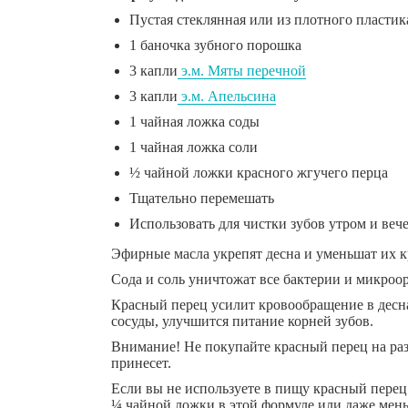
Пустая стеклянная или из плотного пластика
1 баночка зубного порошка
3 капли
э.м. Мяты перечной
3 капли
э.м. Апельсина
1 чайная ложка соды
1 чайная ложка соли
½ чайной ложки красного жгучего перца
Тщательно перемешать
Использовать для чистки зубов утром и веч
Эфирные масла укрепят десна и уменьшат их к
Сода и соль уничтожат все бактерии и микроор
Красный перец усилит кровообращение в деснах
сосуды, улучшится питание корней зубов.
Внимание! Не покупайте красный перец на разв
принесет.
Если вы не используете в пищу красный перец 
¼ чайной ложки в этой формуле или даже мен