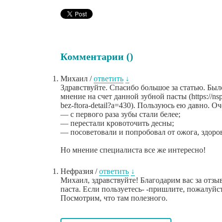
Комментарии (
)
Михаил
/
ответить
↓
Здравствуйте. Спасибо большое за статью. Был
мнение на счет данной зубной пасты (https://nspc
bez-ftora-detail?a=430). Пользуюсь ею давно. О
— с первого раза зубы стали белее;
— перестали кровоточить десны;
— посоветовали и попробовал от ожога, здоро
Но мнение специалиста все же интересно!
Нефразия
/
ответить
↓
Михаил, здравствуйте! Благодарим вас за отзы
паста. Если пользуетесь- -пришлите, пожалуйст
Посмотрим, что там полезного.