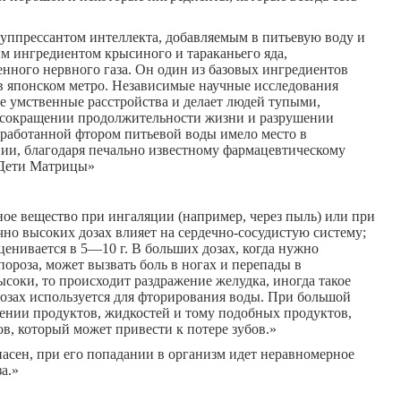
уппрессантом интеллекта, добавляемым в питьевую воду и
м ингредиентом крысиного и тараканьего яда,
енного нервного газа. Он один из базовых ингредиентов
е в японском метро. Независимые научные исследования
ые умственные расстройства и делает людей тупыми,
 сокращении продолжительности жизни и разрушении
бработанной фтором питьевой воды имело место в
ии, благодаря печально известному фармацевтическому
«Дети Матрицы»
ое вещество при ингаляции (например, через пыль) или при
чно высоких дозах влияет на сердечно-сосудистую систему;
оценивается в 5—10 г. В больших дозах, когда нужно
пороза, может вызвать боль в ногах и перепады в
соки, то происходит раздражение желудка, иногда такое
 дозах используется для фторирования воды. При большой
ении продуктов, жидкостей и тому подобных продуктов,
в, который может привести к потере зубов.»
пасен, при его попадании в организм идет неравномерное
а.»