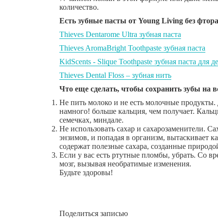
количество.
Есть зубные пасты от Young Living без фто
Thieves Dentarome Ultra зубная паста
Thieves AromaBright Toothpaste зубная паста
KidScents - Slique Toothpaste зубная паста для д
Thieves Dental Floss – зубная нить
Что еще сделать, чтобы сохранить зубы на 
Не пить молоко и не есть молочные продукты.
намного! больше кальция, чем получает. Кальц
семечках, миндале.
Не использовать сахар и сахарозаменители. Са
энзимов, и попадая в организм, вытаскивает 
содержат полезные сахара, созданные природо
Если у вас есть ртутные пломбы, убрать. Со вр
мозг, вызывая необратимые изменения.
Будьте здоровы!
Поделиться записью