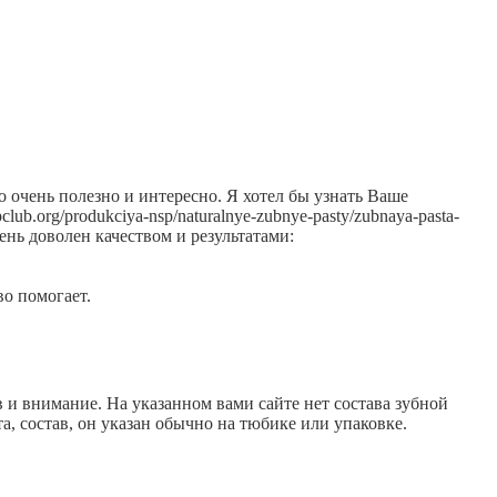
о очень полезно и интересно. Я хотел бы узнать Ваше
lub.org/produkciya-nsp/naturalnye-zubnye-pasty/zubnaya-pasta-
чень доволен качеством и результатами:
во помогает.
в и внимание. На указанном вами сайте нет состава зубной
а, состав, он указан обычно на тюбике или упаковке.