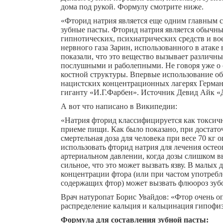
дома под рукой. Формулу смотрите ниже.
«Фторид натрия является еще одним главным с
зубные пасты. Фторид натрия является обычны
гипнотических, психиатрических средств и во
нервного газа Зарин, использованного в атак
показали, что это вещество вызывает различн
послушными и раболепными. Не говоря уже о
костной структуры. Впервые использование о
нацистских концентрационных лагерях Герман
гиганту «И.Г.Фарбен». Источник Девид Айк 
А вот что написано в Википедии:
«Натрия фторид классифицируется как токсичн
приеме пищи. Как было показано, при достато
смертельная доза для человека при весе 70 кг 
использовать фторид натрия для лечения остео
артериальном давлении, когда дозы слишком вы
сильное, что это может вызвать язву. В малых
концентрации фтора (или при частом употребл
содержащих фтор) может вызвать флюороз зубо
Врач натуропат Борис Увайдов: «Фтор очень о
распределение кальция и кальцинация гипофиз
Формула для составления зубной пасты: