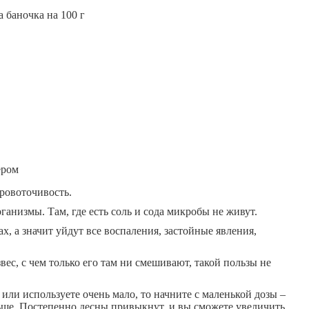
 баночка на 100 г
ером
ровоточивость.
ганизмы. Там, где есть соль и сода микробы не живут.
, а значит уйдут все воспаления, застойные явления,
ес, с чем только его там ни смешивают, такой пользы не
или используете очень мало, то начните с маленькой дозы –
ьше. Постепенно десны привыкнут, и вы сможете увеличить