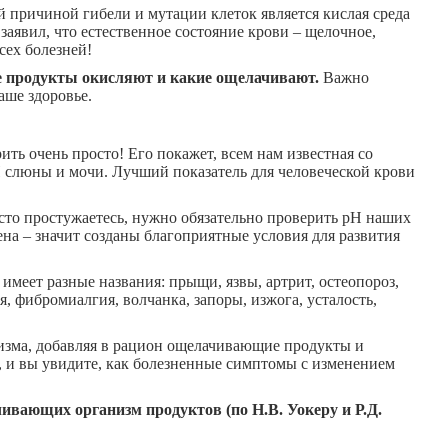
й причиной гибели и мутации клеток является кислая среда
заявил, что естественное состояние крови – щелочное,
сех болезней!
кие продукты окисляют и какие ощелачивают.
Важно
аше здоровье.
ить очень просто! Его покажет, всем нам известная со
 слюны и мочи. Лучший показатель для человеческой крови
асто простужаетесь, нужно обязательно проверить рН наших
ена – значит созданы благоприятные условия для развития
имеет разные названия: прыщи, язвы, артрит, остеопороз,
я, фибромиалгия, волчанка, запоры, изжога, усталость,
низма, добавляя в рацион ощелачивающие продукты и
, и вы увидите, как болезненные симптомы с изменением
ивающих организм продуктов (по Н.В. Уокеру и Р.Д.