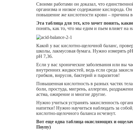
Своими работами он доказал, что единственно
организма и низкое содержание кислорода. Он 
повышение же кислотности крови – причина в
Эта таблица для тех, кто хочет понять, ка
понять, как то, что мы едим и пьем влияет на н
Какой у вас кислотно-щелочной баланс, провер
школы, лакмусовая бумага. Нужно измерять рН
рН 7,36.
Если у вас хронические заболевания или вы ч
внутренних жидкостей, ведь если среда закисл
грибков, вирусов, бактерий и паразитов!
Повышенная кислотность в разных частях тела 
боли, простуда, мигрень, аллергии, раздражени
астма, ожирение и многие другие.
Нужно учиться устранять закисленность орга
напитки! Нужно научиться наблюдать за собой
кислотно-щелочного баланса исчезнут.
Вот еще одна таблица окисляющих и ощелач
Поупу)