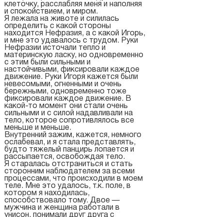
клеточку, расслабляя меня и наполняя
и спокойствием, и миром.
Я лежала на животе и силилась
определить с какой стороны
находится Нефразия, а с какой Игорь,
и мне это удавалось с трудом. Руки
Нефразии источали тепло и
материнскую ласку, но одновременно
с этим были сильными и
настойчивыми, фиксировали каждое
движение. Руки Игоря кажется были
невесомыми, огненными и очень
бережными, одновременно тоже
фиксировали каждое движение. В
какой-то момент они стали очень
сильными и с силой надавливали на
тело, которое сопротивлялось все
меньше и меньше.
Внутренний зажим, кажется, немного
ослабевал, и я стала представлять,
будто тяжелый панцирь лопается и
рассыпается, освобождая тело.
Я старалась отстраниться и стать
сторонним наблюдателем за всеми
процессами, что происходили в моем
теле. Мне это удалось, т.к. поле, в
котором я находилась,
способствовало тому. Двое —
мужчина и женщина работали в
унисон, понимали друг друга с