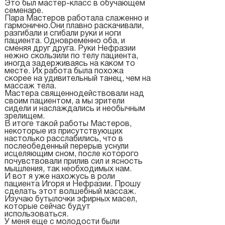
Это был мастер-класс в обучающем
семенаре.
Пара Мастеров работала слаженно и
гармонично.Они плавно раскачивали,
разгибали и сгибали руки и ноги
пациента. Одновременно оба, и
сменяя друг друга. Руки Нефразии
нежно скользили по телу пациента,
иногда задерживаясь на каком то
месте. Их работа была похожа
скорее на удивительный танец, чем на
массаж тела.
Мастера священнодействовали над
своим пациентом, а мы зрители
сидели и наслаждались и необычным
зрелищем.
В итоге такой работы Мастеров,
некоторые из присутствующих
настолько расслабились, что в
послеобеденный перерыв уснули
исцеляющим сном, после которого
почувствовали прилив сил и ясность
мышления, так необходимых нам.
И вот я уже нахожусь в роли
пациента Игоря и Нефразии. Прошу
сделать этот волшебный массаж.
Изучаю бутылочки эфирных масел,
которые сейчас будут
использоваться.
У меня еще с молодости были