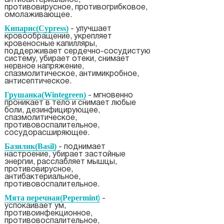
антибактериальное,
противовирусное, противогрибковое,
омолаживающее.
Кипарис(Cypress)
- улучшает
кровообращение, укрепляет
кровеносные капилляры,
поддерживает сердечно-сосудистую
систему, убирает отеки, снимает
нервное напряжение,
спазмолитическое, антимикробное,
антисептическое.
Грушанка(Wintegreen)
- мгновенно
проникает в тело и снимает любые
боли, дезинфицирующее,
спазмолитическое,
противовоспалительное,
сосудорасширяющее.
Базилик(Basil)
- поднимает
настроение, убирает застойные
энергии, расслабляет мышцы,
противовирусное,
антибактериальное,
противовоспалительное.
Мята перечная(Pepermint
)
-
успокаивает ум,
противоинфекционное,
противовоспалительное,