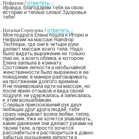
Нефразия
/
ответить
↓
Ираида, благодарим тебя за свою
историю и теплые слова! Здоровья
тебе!
Наталья Сероухова
/
ответить
↓
Моя подруга Елена пошла к Игорю и
Нефразии на массаж Raindrop
Technique, где они в четыре руки
делают массаж всего тела. Надо
было видеть выражение не только
глаз ее, а всего облика, в котором
Елена заплыла в комнату.
Состояние легкости и необычайной
женственности было выражено в ее
поведении, в манере разговаривать
на протяжении долгого времени.
Я не планировала идти на массаж, но
после ярких отзывов и вида своей
подруги, не удержалась и записалась
к этим волшебникам.
С первых прикосновений рук двух
любящих друг друга людей, тебя
сразу накрывает волна любви, тепла,
гармонии. Уже не хочется улавливать,
какие движения они делают руками на
твоем теле, а просто хочется
расслабиться и раствориться в давно
забытых ощущениях легкости и