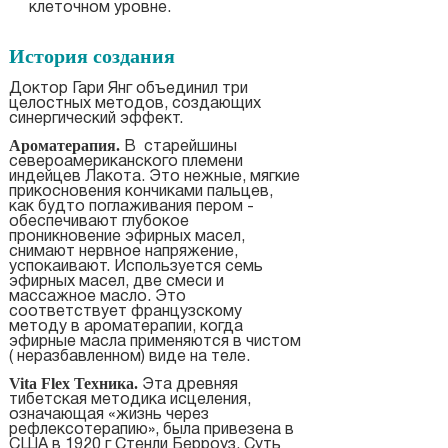
клеточном уровне.
История создания
Доктор Гари Янг объединил три
целостных методов, создающих
синергический эффект.
Ароматерапия.
В старейшины
североамериканского племени
индейцев Лакота. Это нежные, мягкие
прикосновения кончиками пальцев,
как будто поглаживания пером -
обеспечивают глубокое
проникновение эфирных масел,
снимают нервное напряжение,
успокаивают. Используется семь
эфирных масел, две смеси и
массажное масло. Это
соответствует французскому
методу в ароматерапии, когда
эфирные масла применяются в чистом
( неразбавленном) виде на теле.
Vita Flex Техника.
Эта древняя
тибетская методика исцеления,
означающая «жизнь через
рефлексотерапию», была привезена в
США в 1920 г Стенли Берроуз. Суть