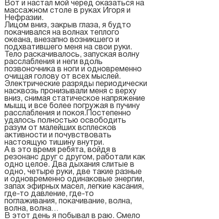
Вот и настал мой черед оказаться на
массажном столе в руках Игоря и
Нефразии.
Лицом вниз, закрыв глаза, я будто
покачивался на волнах теплого
океана, внезапно возникшего и
подхватившего меня на свои руки.
Тело раскачивалось, запуская волну
расслабления и неги вдоль
позвоночника в ноги и одновременно
очищая голову от всех мыслей.
Электрические разряды периодически
насквозь пронизывали меня с верху
вниз, снимая статическое напряжение
мышц и все более погружая в пучину
расслабления и покоя.Постепенно
удалось полностью освободить
разум от малейших всплесков
активности и почувствовать
настоящую тишину внутри.
А в это время ребята, войдя в
резонанс друг с другом, работали как
одно целое. Два дыхания слитые в
одно, четыре руки, две такие разные
и одновременно одинаковые энергии,
запах эфирных масел, легкие касания,
где-то давление, где-то
поглаживания, покачивание, волна,
волна, волна…
В этот день я побывал в раю. Смело