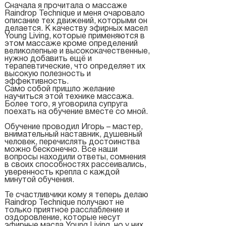
Сначала я прочитала о массаже
Raindrop Technique и меня очаровало
описание тех движений, которыми он
делается. К качеству эфирных масел
Young Living, которые применяются в
этом массаже кроме определений
великолепные и высококачественные,
нужно добавить ещё и
терапевтические, что определяет их
высокую полезность и
эффективность.
Само собой пришло желание
научиться этой технике массажа.
Более того, я уговорила супруга
поехать на обучение вместе со мной.
Обучение проводил Игорь – мастер,
внимательный наставник, душевный
человек, перечислять достоинства
можно бесконечно. Все наши
вопросы находили ответы, сомнения
в своих способностях рассеивались,
уверенность крепла с каждой
минутой обучения.
Те счастливчики кому я теперь делаю
Raindrop Technique получают не
только приятное расслабление и
оздоровление, которые несут
эфирные масла Young Living, но у них