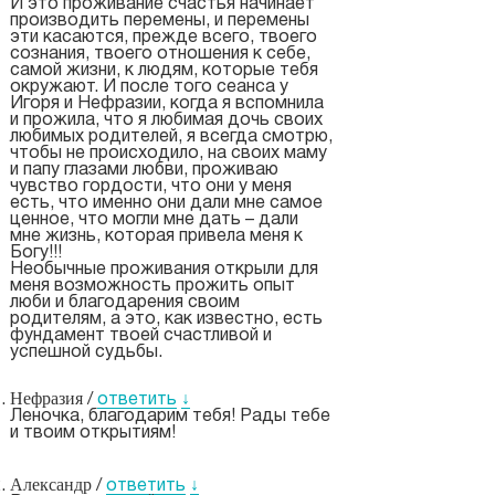
И это проживание счастья начинает
производить перемены, и перемены
эти касаются, прежде всего, твоего
сознания, твоего отношения к себе,
самой жизни, к людям, которые тебя
окружают. И после того сеанса у
Игоря и Нефразии, когда я вспомнила
и прожила, что я любимая дочь своих
любимых родителей, я всегда смотрю,
чтобы не происходило, на своих маму
и папу глазами любви, проживаю
чувство гордости, что они у меня
есть, что именно они дали мне самое
ценное, что могли мне дать – дали
мне жизнь, которая привела меня к
Богу!!!
Необычные проживания открыли для
меня возможность прожить опыт
люби и благодарения своим
родителям, а это, как известно, есть
фундамент твоей счастливой и
успешной судьбы.
Нефразия
/
ответить
↓
Леночка, благодарим тебя! Рады тебе
и твоим открытиям!
Александр
/
ответить
↓