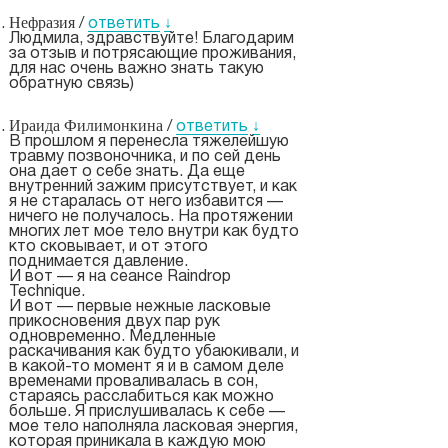
Нефразия
/
ответить
↓
Людмила, здравствуйте! Благодарим
за отзыв и потрясающие проживания,
для нас очень важно знать такую
обратную связь)
Ираида Филимонкина
/
ответить
↓
В прошлом я перенесла тяжелейшую
травму позвоночника, и по сей день
она дает о себе знать. Да еще
внутренний зажим присутствует, и как
я не старалась от него избавится —
ничего не получалось. На протяжении
многих лет мое тело внутри как будто
кто сковывает, и от этого
поднимается давление.
И вот — я на сеансе Raindrop
Technique.
И вот — первые нежные ласковые
прикосновения двух пар рук
одновременно. Медленные
раскачивания как будто убаюкивали, и
в какой-то момент я и в самом деле
временами проваливалась в сон,
стараясь расслабиться как можно
больше. Я прислушивалась к себе —
мое тело наполняла ласковая энергия,
которая приникала в каждую мою