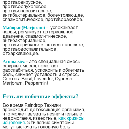
противовирусное,
противоопухолевое,
противопаразитарное,
антибактериальное, болеутоляющее,
спазмолитическое, противораковое.
Майоран(Marjoram)
- успокаивает
нервы, регулирует артериальное
давление, спазмолитическое,
антибактериальное,
противогрибковое, антисептическое,
противовоспалительное ,
отхаркивающее.
Аroma-siez
- это специальная смесь
эфирных масел, помогает
расслабиться, успокоить и облегчить
боль, снимает усталость и стресс.
Состав: Basil, Lavender, Cypress,
Marjoram, Peppermint
Есть ли побочные эффекты?
Во время Raindrop Техники
происходит детоксикация организма,
что может вызвать незначительные
недомогания, известные,
как кризисы
исцеления.
Эти легкие симптомы
могут включать головную боль,