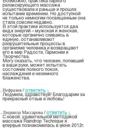
Возможно, практика парного
релаксирующего массажа
существовала и раньше и прошла
испытание временем. Но доступной
не только немногим посвященным она
стала совсем недавно.
В этой практике используется два
вида энергий – мужская и женская,
которые органично сливаясь в
единую, останавливают
разрушительные процессы в
организме человека и возвращают
его в мир Радости, Гармонии и
Творчества.
Могу сказать, что человек, попавший
в ваши руки, может испытать
состояние полного покоя,
наслаждения и неземного
блаженства.
Нефразия
/
ответить
↓
Людмила, здравствуй! Благодарим за
прекрасный отзыв и любовь!
Людмила Массарова
/
ответить
↓
С новой, удивительной методикой
массажа Raindrop Technique я
впервые познакомилась в июне 2012г.