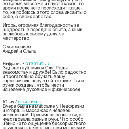
во время массажа и спустя какое-то
время после него происходят какие-
то, не побоюсь этого слова инсайты о
себе, о своих заботах.
Игорь, огромная благодарность за
щедрость в передаче опыта, знаний,
за любовь к своему делу, за
мастерство.
С уважением,
Андрей и Ольга
Нефразия
/
ответить
↓
Здравствуй, милая Оля! Рады
знакомству и дружбе! Было радостно
и трогательно обучать вашу
гармоничную пару этой технике. Твои
ручки созданы, чтобы нести
исцеление духовное и физическое))
Юлия
/
ответить
↓
Вчера была на массаже у Невфразии
и Игоря. В массажах я человек
искушенный. Принимала разные виды,
чувствовала разные руки. Что особо
ценно -это ощущение бескорыстного
служения людям с чистыми мыслями и