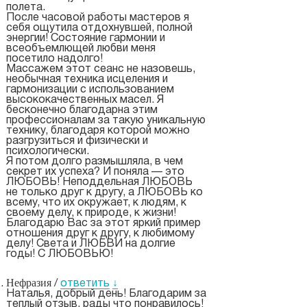
полета.
После часовой работы мастеров я
себя ощутила отдохнувшей, полной
энергии! Состояние гармонии и
всеобъемлющей любви меня
посетило надолго!
Массажем этот сеанс не назовешь,
необычная техника исцеления и
гармонизации с использованием
высококачественных масел. Я
бесконечно благодарна этим
профессионалам за такую уникальную
технику, благодаря которой можно
разгрузиться и физически и
психологически.
Я потом долго размышляла, в чем
секрет их успеха? И поняла — это
ЛЮБОВЬ! Неподдельная ЛЮБОВЬ
не только друг к другу, а ЛЮБОВЬ ко
всему, что их окружает, к людям, к
своему делу, к природе, к жизни!
Благодарю Вас за этот яркий пример
отношения друг к другу, к любимому
делу! Света и ЛЮБВИ на долгие
годы! С ЛЮБОВЬЮ!
Нефразия
/
ответить
↓
Наталья, добрый день! Благодарим за
теплый отзыв, рады что понравилось!