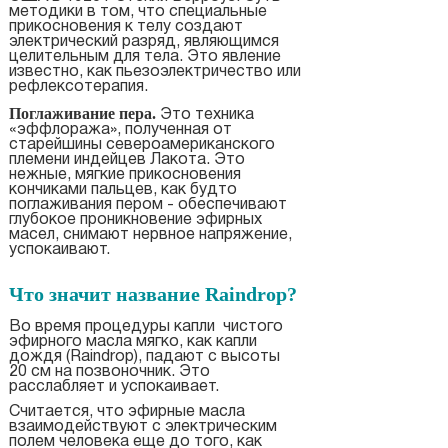
методики в том, что специальные
прикосновения к телу создают
электрический разряд, являющимся
целительным для тела. Это явление
известно, как пьезоэлектричество или
рефлексотерапия.
Поглаживание пера.
Это техника
«эффлоража», полученная от
старейшины североамериканского
племени индейцев Лакота. Это
нежные, мягкие прикосновения
кончиками пальцев, как будто
поглаживания пером - обеспечивают
глубокое проникновение эфирных
масел, снимают нервное напряжение,
успокаивают.
Что значит название
Raindrop?
Во время процедуры капли чистого
эфирного масла мягко, как капли
дождя (Raindrop), падают с высоты
20 см на позвоночник. Это
расслабляет и успокаивает.
Считается, что эфирные масла
взаимодействуют с электрическим
полем человека еще до того, как