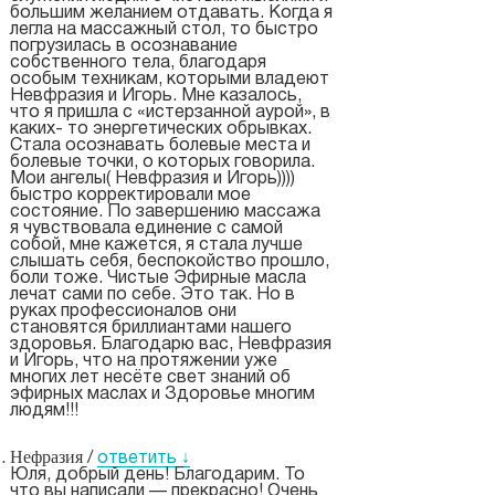
большим желанием отдавать. Когда я
легла на массажный стол, то быстро
погрузилась в осознавание
собственного тела, благодаря
особым техникам, которыми владеют
Невфразия и Игорь. Мне казалось,
что я пришла с «истерзанной аурой», в
каких- то энергетических обрывках.
Стала осознавать болевые места и
болевые точки, о которых говорила.
Мои ангелы( Невфразия и Игорь))))
быстро корректировали мое
состояние. По завершению массажа
я чувствовала единение с самой
собой, мне кажется, я стала лучше
слышать себя, беспокойство прошло,
боли тоже. Чистые Эфирные масла
лечат сами по себе. Это так. Но в
руках профессионалов они
становятся бриллиантами нашего
здоровья. Благодарю вас, Невфразия
и Игорь, что на протяжении уже
многих лет несёте свет знаний об
эфирных маслах и Здоровье многим
людям!!!
Нефразия
/
ответить
↓
Юля, добрый день! Благодарим. То
что вы написали — прекрасно! Очень