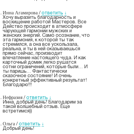
Инна Агамирова
/
ответить
↓
Хочу выразить благодарность и
восхищение работой Мастеров. Все
Действо происходит в атмосфере
чарующей гармонии мужских и
женских энергий. Само осознание, что
эта гармония, к которой ты так
стремился, а она все ускользала,
реальна, и ты в ней оказываешься
прямо сейчас, производит
впечатление настоящего чуда. И как
карточный домик легко рушатся
сотни ограничений, которые были… И
ты паришь… Фантастически
сказочное состояние! И очень
конкретный эффективный результат!
Благодарю!!!
Нефразия
/
ответить
↓
Инна, добрый день! Благодарим за
такой волшебный отзыв. Еще
встретимся))
Ольга
/
ответить
↓
Добрый день!