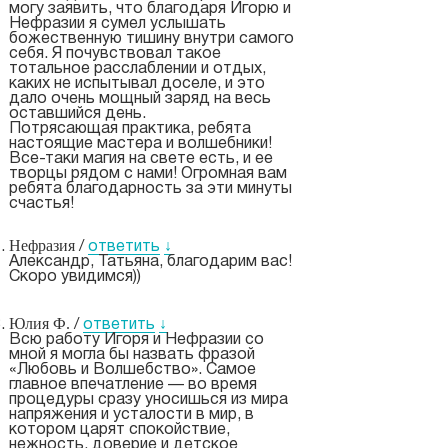
могу заявить, что благодаря Игорю и
Нефразии я сумел услышать
божественную тишину внутри самого
себя. Я почувствовал такое
тотальное расслаблении и отдых,
каких не испытывал доселе, и это
дало очень мощный заряд на весь
оставшийся день.
Потрясающая практика, ребята
настоящие мастера и волшебники!
Все-таки магия на свете есть, и ее
творцы рядом с нами! Огромная вам
ребята благодарность за эти минуты
счастья!
Нефразия
/
ответить
↓
Александр, Татьяна, благодарим вас!
Скоро увидимся))
Юлия Ф.
/
ответить
↓
Всю работу Игоря и Нефразии со
мной я могла бы назвать фразой
«Любовь и Волшебство». Самое
главное впечатление — во время
процедуры сразу уносишься из мира
напряжения и усталости в мир, в
котором царят спокойствие,
нежность, доверие и детское