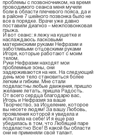
проблемы с позвоночником, на время
проводимого сеанса меня мучили
боли в области плечевого пояса, да и
в районе 7 шейного позвонка было не
все в порядке. Врачи уже давно
поставили диагноз – межпозвонковая
грыжа.
И вот сеанс: я лежу на кушетке и
наслаждаюсь ласковыми
материнскими руками Нефразии и
заботливыми отцовскими руками
Игоря, которые работают с моим
телом.
Руки Нефразии находят мои
проблемные зоны, они
задерживаются на них. На следующий
день мое тело становиться более
легким и гибким. Мне стали
подвластны любые движения, пришло
желание летать, пришла Радость.
От всего сердца благодарю вас,
Игорь и Нефразия за ваше
Творчество, за Исцеление, которое
вы несете людям! За вашу Любовь,
проявления которой я увидела и
испытала на себе! И я еще раз
убедилась в том, что Любящей паре
подвластно Все! В какой бы области
они не применяли свой талант.