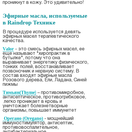
проникнут в кожу. Это удивительно!
Эфирные масла, используемые
в Raindrop Технике
В процедуре используется девять
эфирных масел терапевтического
качества.
Valor
- это смесь эфирных масел, ее
еще называют "хиропрактик в
бутылке", потому что она
выравнивает энергетику физического,
тонких полей, восстанавливает
позвоночник и нервную систему. В
состав входят эфирные масла
Розового дерева, Ели, Ладана, Синей
пижмы
Тимьян(Thyme
)
– противомикробное,
антисептическое, противогрибковое,
легко проникает в кровь и
уничтожает болезнетворные
организмы, повышает иммунитет
Орегано (Oregano)
- мощнейший
иммуностимулятор, антисептик,
противовоспалительное,