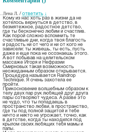
Комментарии (
)
Лена Л.
/
ответить
↓
Кому из нас хоть раз в жизни да не
хотелось вернуться в детство, в
безмятежное, радостное детство,
где ты бесконечно любим и счастлив.
Как порой сложно вспомнить те
счастливые дни, когда твоя благость
и радость ни от чего и ни от кого не
зависели: ты живешь, ты есть, пусть
даже и еще пока не осознаешь этого.
А вот побывав на целительском
массаже Игоря и Нефразии
Смирновых такая возможность
неожиданным образом открывается.
Процедура называется Raindrop
Technique. Я очень захотела ее
пройти.
Прикосновение волшебным образом к
телу двух пар рук любящей друг друга
пары сотворяют чудеса. А разве это
не чудо, что ты попадаешь в
пространство любви, в пространство,
где ты под полной защитой и тебе
ничто и никто не угрожает, точно, как
в детстве, когда ты находился под
крылом своих любящих тебя мамы и
папы.