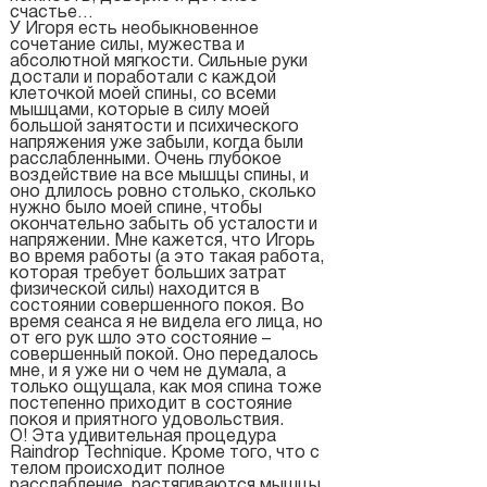
счастье…
У Игоря есть необыкновенное
сочетание силы, мужества и
абсолютной мягкости. Сильные руки
достали и поработали с каждой
клеточкой моей спины, со всеми
мышцами, которые в силу моей
большой занятости и психического
напряжения уже забыли, когда были
расслабленными. Очень глубокое
воздействие на все мышцы спины, и
оно длилось ровно столько, сколько
нужно было моей спине, чтобы
окончательно забыть об усталости и
напряжении. Мне кажется, что Игорь
во время работы (а это такая работа,
которая требует больших затрат
физической силы) находится в
состоянии совершенного покоя. Во
время сеанса я не видела его лица, но
от его рук шло это состояние –
совершенный покой. Оно передалось
мне, и я уже ни о чем не думала, а
только ощущала, как моя спина тоже
постепенно приходит в состояние
покоя и приятного удовольствия.
О! Эта удивительная процедура
Raindrop Technique. Кроме того, что с
телом происходит полное
расслабление, растягиваются мышцы