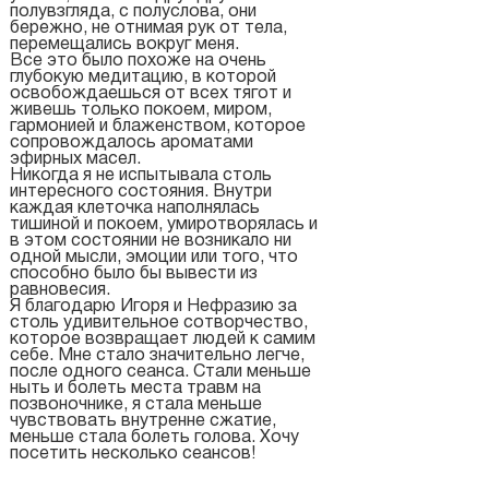
полувзгляда, с полуслова, они
бережно, не отнимая рук от тела,
перемещались вокруг меня.
Все это было похоже на очень
глубокую медитацию, в которой
освобождаешься от всех тягот и
живешь только покоем, миром,
гармонией и блаженством, которое
сопровождалось ароматами
эфирных масел.
Никогда я не испытывала столь
интересного состояния. Внутри
каждая клеточка наполнялась
тишиной и покоем, умиротворялась и
в этом состоянии не возникало ни
одной мысли, эмоции или того, что
способно было бы вывести из
равновесия.
Я благодарю Игоря и Нефразию за
столь удивительное сотворчество,
которое возвращает людей к самим
себе. Мне стало значительно легче,
после одного сеанса. Стали меньше
ныть и болеть места травм на
позвоночнике, я стала меньше
чувствовать внутренне сжатие,
меньше стала болеть голова. Хочу
посетить несколько сеансов!