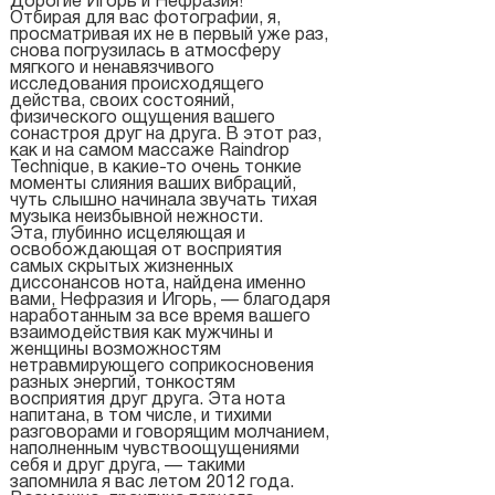
Дорогие Игорь и Нефразия!
Отбирая для вас фотографии, я,
просматривая их не в первый уже раз,
снова погрузилась в атмосферу
мягкого и ненавязчивого
исследования происходящего
действа, своих состояний,
физического ощущения вашего
сонастроя друг на друга. В этот раз,
как и на самом массаже Raindrop
Technique, в какие-то очень тонкие
моменты слияния ваших вибраций,
чуть слышно начинала звучать тихая
музыка неизбывной нежности.
Эта, глубинно исцеляющая и
освобождающая от восприятия
самых скрытых жизненных
диссонансов нота, найдена именно
вами, Нефразия и Игорь, — благодаря
наработанным за все время вашего
взаимодействия как мужчины и
женщины возможностям
нетравмирующего соприкосновения
разных энергий, тонкостям
восприятия друг друга. Эта нота
напитана, в том числе, и тихими
разговорами и говорящим молчанием,
наполненным чувствоощущениями
себя и друг друга, — такими
запомнила я вас летом 2012 года.