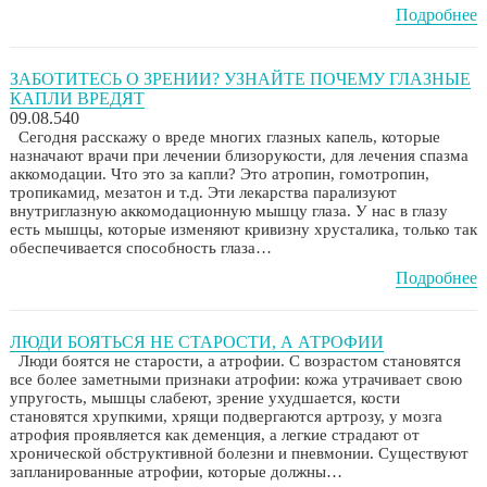
Подробнее
ЗАБОТИТЕСЬ О ЗРЕНИИ? УЗНАЙТЕ ПОЧЕМУ ГЛАЗНЫЕ
КАПЛИ ВРЕДЯТ
09.08.540
Сегодня расскажу о вреде многих глазных капель, которые
назначают врачи при лечении близорукости, для лечения спазма
аккомодации. Что это за капли? Это атропин, гомотропин,
тропикамид, мезатон и т.д. Эти лекарства парализуют
внутриглазную аккомодационную мышцу глаза. У нас в глазу
есть мышцы, которые изменяют кривизну хрусталика, только так
обеспечивается способность глаза…
Подробнее
ЛЮДИ БОЯТЬСЯ НЕ СТАРОСТИ, А АТРОФИИ
Люди боятся не старости, а атрофии. С возрастом становятся
все более заметными признаки атрофии: кожа утрачивает свою
упругость, мышцы слабеют, зрение ухудшается, кости
становятся хрупкими, хрящи подвергаются артрозу, у мозга
атрофия проявляется как деменция, а легкие страдают от
хронической обструктивной болезни и пневмонии. Существуют
запланированные атрофии, которые должны…