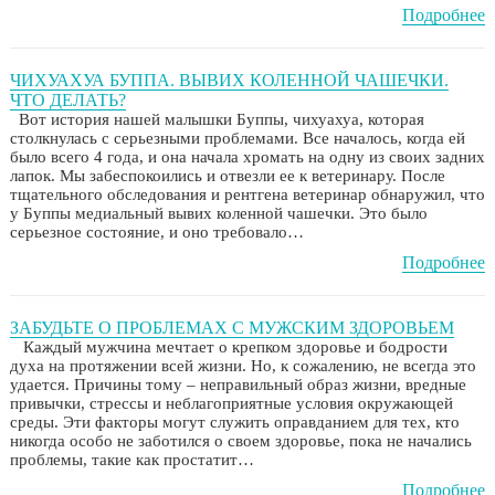
Подробнее
ЧИХУАХУА БУППА. ВЫВИХ КОЛЕННОЙ ЧАШЕЧКИ.
ЧТО ДЕЛАТЬ?
Вот история нашей малышки Буппы, чихуахуа, которая
столкнулась с серьезными проблемами. Все началось, когда ей
было всего 4 года, и она начала хромать на одну из своих задних
лапок. Мы забеспокоились и отвезли ее к ветеринару. После
тщательного обследования и рентгена ветеринар обнаружил, что
у Буппы медиальный вывих коленной чашечки. Это было
серьезное состояние, и оно требовало…
Подробнее
ЗАБУДЬТЕ О ПРОБЛЕМАХ С МУЖСКИМ ЗДОРОВЬЕМ
Каждый мужчина мечтает о крепком здоровье и бодрости
духа на протяжении всей жизни. Но, к сожалению, не всегда это
удается. Причины тому – неправильный образ жизни, вредные
привычки, стрессы и неблагоприятные условия окружающей
среды. Эти факторы могут служить оправданием для тех, кто
никогда особо не заботился о своем здоровье, пока не начались
проблемы, такие как простатит…
Подробнее